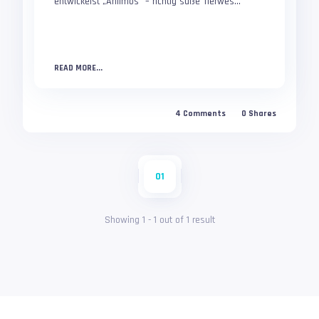
entwickelst „Aniimos“ – richtig süße Tierwes...
READ MORE...
4
Comments
0
Shares
01
Showing
1
-
1
out of
1
result