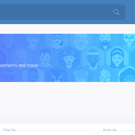
ncements and more!
Filter By
Order By