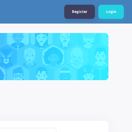
Register
Login